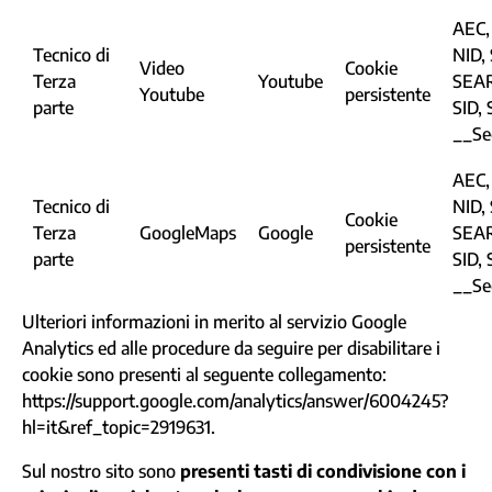
AEC,
Tecnico di
NID,
Video
Cookie
Terza
Youtube
SEA
Youtube
persistente
parte
SID, 
__Se
AEC,
Tecnico di
NID,
Cookie
Terza
GoogleMaps
Google
SEA
persistente
parte
SID, 
__Se
Ulteriori informazioni in merito al servizio Google
Analytics ed alle procedure da seguire per disabilitare i
cookie sono presenti al seguente collegamento:
https://support.google.com/analytics/answer/6004245?
hl=it&ref_topic=2919631
.
Sul nostro sito sono
presenti tasti di condivisione con i