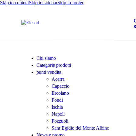
Skip to content
Skip to sidebar
Skip to footer
C
8
Chi siamo
Categorie prodotti
punti vendita
Acerra
Capaccio
Ercolano
Fondi
Ischia
Napoli
Pozzuoli
Sant’Egidio del Monte Albino
News e promo