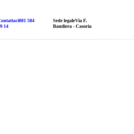
ontattaci
081 584
Sede legale
Via F.
9 14
Bandiera - Casoria