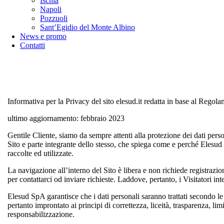
Ischia
Napoli
Pozzuoli
Sant’Egidio del Monte Albino
News e promo
Contatti
Informativa per la Privacy del sito elesud.it redatta in base al Reg
ultimo aggiornamento: febbraio 2023
Gentile Cliente, siamo da sempre attenti alla protezione dei dati person
Sito e parte integrante dello stesso, che spiega come e perché Elesud S
raccolte ed utilizzate.
La navigazione all’interno del Sito è libera e non richiede registrazi
per contattarci od inviare richieste. Laddove, pertanto, i Visitatori in
Elesud SpA garantisce che i dati personali saranno trattati secondo le d
pertanto improntato ai principi di correttezza, liceità, trasparenza, li
responsabilizzazione.