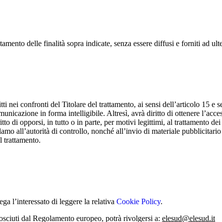
amento delle finalità sopra indicate, senza essere diffusi e forniti ad ulter
diritti nei confronti del Titolare del trattamento, ai sensi dell’articolo 
nicazione in forma intelligibile. Altresì, avrà diritto di ottenere l’acces
itto di opporsi, in tutto o in parte, per motivi legittimi, al trattamento d
eclamo all’autorità di controllo, nonché all’invio di materiale pubblicitari
 trattamento.
rega l’interessato di leggere la relativa
Cookie Policy
.
conosciuti dal Regolamento europeo, potrà rivolgersi a:
elesud@elesud.it