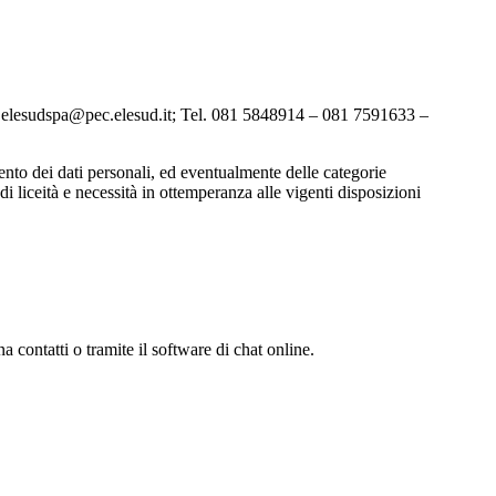
C: elesudspa@pec.elesud.it; Tel. 081 5848914 – 081 7591633 –
ento dei dati personali, ed eventualmente delle categorie
di liceità e necessità in ottemperanza alle vigenti disposizioni
a contatti o tramite il software di chat online.