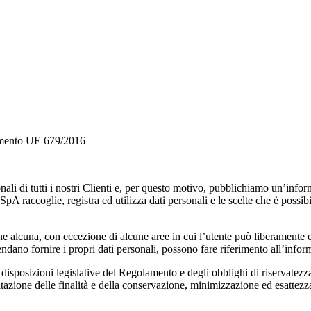
olamento UE 679/2016
ali di tutti i nostri Clienti e, per questo motivo, pubblichiamo un’inform
pA raccoglie, registra ed utilizza dati personali e le scelte che è possib
one alcuna, con eccezione di alcune aree in cui l’utente può liberamente 
tendano fornire i propri dati personali, possono fare riferimento all’inform
isposizioni legislative del Regolamento e degli obblighi di riservatezza iv
mitazione delle finalità e della conservazione, minimizzazione ed esattezza