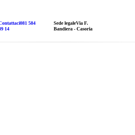
Contattaci
081 584
Sede legale
Via F.
89 14
Bandiera - Casoria