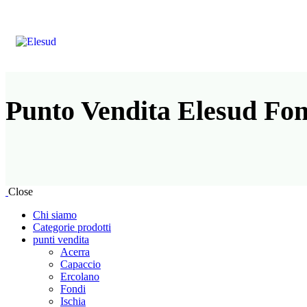
Punto Vendita Elesud Fon
Close
Chi siamo
Categorie prodotti
punti vendita
Acerra
Capaccio
Ercolano
Fondi
Ischia