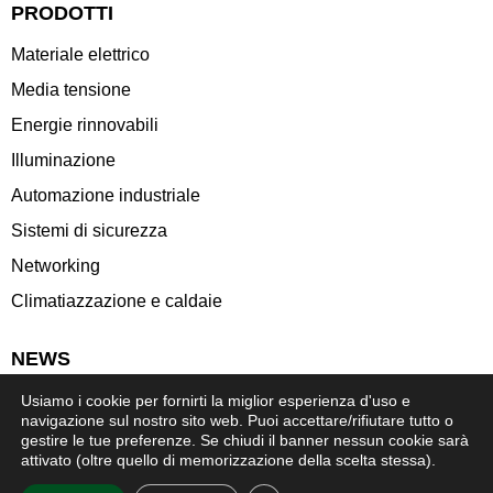
PRODOTTI
Materiale elettrico
Media tensione
Energie rinnovabili
Illuminazione
Automazione industriale
Sistemi di sicurezza
Networking
Climatiazzazione e caldaie
NEWS
Usiamo i cookie per fornirti la miglior esperienza d'uso e
navigazione sul nostro sito web. Puoi accettare/rifiutare tutto o
gestire le tue preferenze. Se chiudi il banner nessun cookie sarà
© ELESUD spa – P.IVA 07530290639 | Powered by
attivato (oltre quello di memorizzazione della scelta stessa).
Agenzia di Pubblicità a Napoli AT ADV