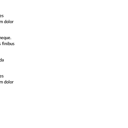
es
um dolor
neque.
s finibus
ada
es
um dolor