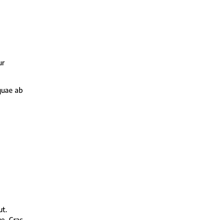
ur
quae ab
ut.
ue. Cras