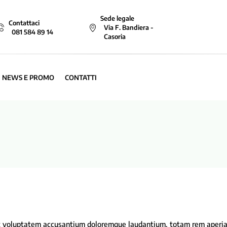
Sede legale
Contattaci
Via F. Bandiera -
081 584 89 14
Casoria
NEWS E PROMO
CONTATTI
 sit voluptatem accusantium doloremque laudantium, totam rem aperi