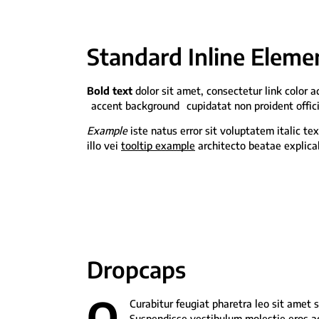
Standard Inline Eleme
Bold text
dolor sit amet, consectetur
link color
ad
accent background
cupidatat non proident offic
Example
iste natus error sit voluptatem italic 
illo vei
tooltip example
architecto beatae explica
Dropcaps
Q
Curabitur feugiat pharetra leo sit amet s
Suspendisse vestibulum molestie eros ac