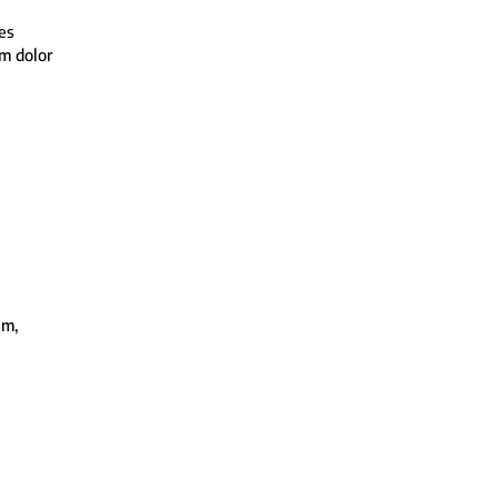
es
um dolor
am,