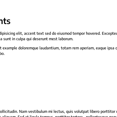
nts
ipisicing elit, accent text sed do eiusmod tempor hovered. Excepte
ia sunt in culpa qui deserunt mest laborum.
text example doloremque laudantium, totam rem aperiam, eaque ipsa 
bo.
ollicitudin. Nam vestibulum mi lectus, quis volutpat libero porttitor 
 aliquam. Sed at ligula tempus, porttitor tortora, pellentesque neq